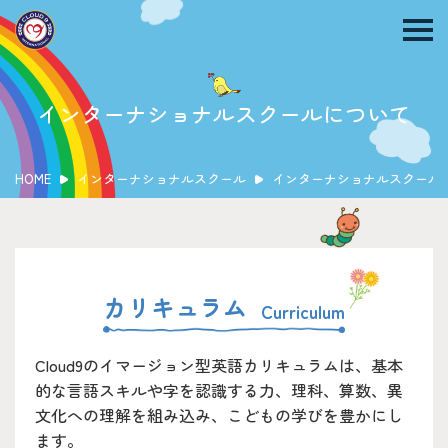
インターナショナルスクールについて
クラウドナインの特徴
HOME
インターナショナルスクール
インターナショナルスクール
インターナショナルスクールについて
保護者の声
1-2歳クラス
2-3歳クラス
3-4歳クラス
カリキュラム
4-5歳クラス
異年齢クラス
Cloud9のイマージョン型英語カリキュラムは、基本
的な言語スキルや字を認識する力、理科、算数、異
文化への理解を組み込み、こどもの学びを豊かにし
ます。